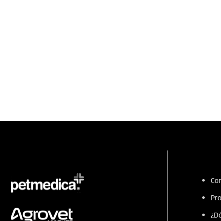
Con
Pro
¿Dó