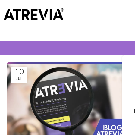
Cono
10
JUL