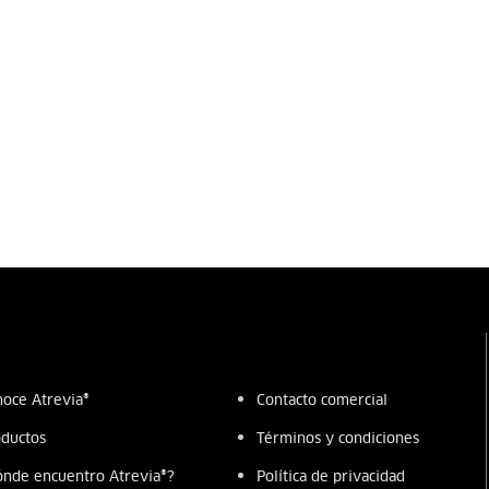
oce Atrevia®
Contacto comercial
ductos
Términos y condiciones
nde encuentro Atrevia®?
Política de privacidad