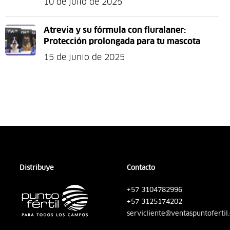
10 de julio de 2025
Atrevia y su fórmula con fluralaner:
Protección prolongada para tu mascota
15 de junio de 2025
Distribuye
Contacto
+57 3104782996
+57 3125174202
servicliente@ventaspuntofertil