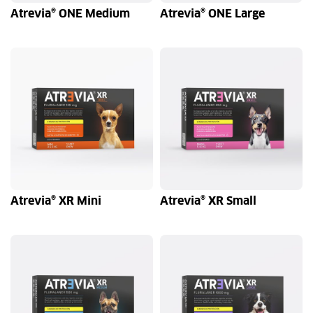
Atrevia® ONE Medium
Atrevia® ONE Large
1 soft chew
4 soft chew
1 soft chew
4 soft chew
Atrevia® XR Mini
Atrevia® XR Small
1 soft chew
4 soft chew
1 soft chew
4 soft chew