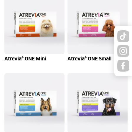
Atrevia® ONE Mini
Atrevia® ONE Small
1 soft chew
4 soft chew
1 soft chew
4 soft chew