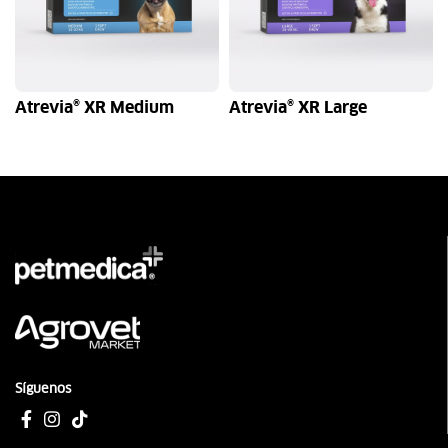
Atrevia® XR Medium
Atrevia® XR Large
1 soft chew
4 soft chew
1 soft chew
4 soft chew
Síguenos