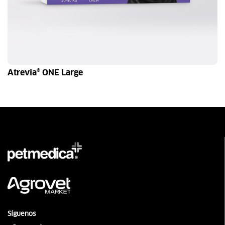
Atrevia® ONE Large
1 soft chew
4 soft chew
Síguenos