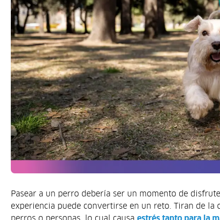
Pasear a un perro debería ser un momento de disfrute 
experiencia puede convertirse en un reto. Tiran de la c
perros o personas, lo cual causa
estrés tanto para la 