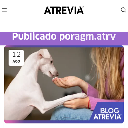
Publicado por
agm.atrv
12
AGO