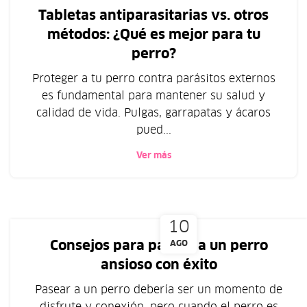
Tabletas antiparasitarias vs. otros
métodos: ¿Qué es mejor para tu
perro?
Proteger a tu perro contra parásitos externos
es fundamental para mantener su salud y
calidad de vida. Pulgas, garrapatas y ácaros
pued...
Ver más
10
Consejos para pasear a un perro
AGO
ansioso con éxito
Pasear a un perro debería ser un momento de
disfrute y conexión, pero cuando el perro es